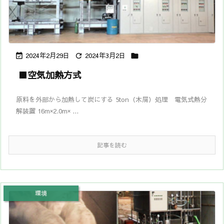
2024年2月29日
2024年3月2日



■空気加熱方式
原料を外部から加熱して炭にする 5ton（木屑）処理 電気式熱分
解装置 16m×2.0m× ...
記事を読む
環境