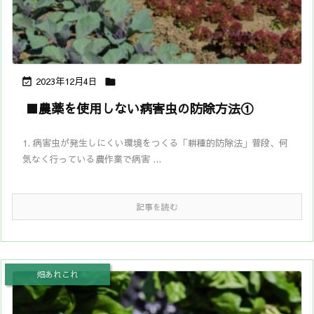
2023年12月4日


■農薬を使用しない病害虫の防除方法①
1. 病害虫が発生しにくい環境をつくる「耕種的防除法」普段、何
気なく行っている農作業で病害 ...
記事を読む
畑あれこれ