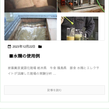
2023年12月22日


■水精の使用例
家畜糞尿資源化現場 栃木県 牛舎 福島県 豚舎 水精とエレクサ
イトが活躍した現場の実験分析 ...
記事を読む