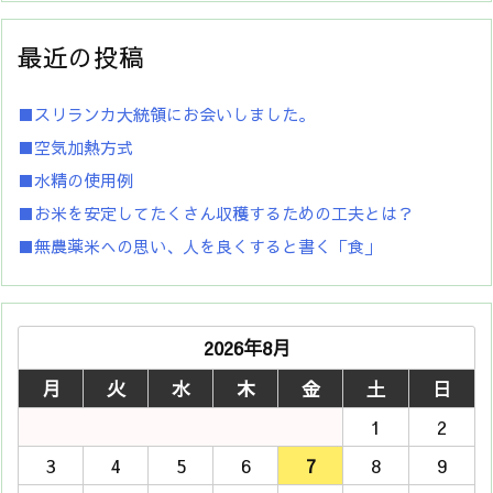
最近の投稿
■スリランカ大統領にお会いしました。
■空気加熱方式
■水精の使用例
■お米を安定してたくさん収穫するための工夫とは？
■無農薬米への思い、人を良くすると書く「食」
2026年8月
月
火
水
木
金
土
日
1
2
3
4
5
6
7
8
9