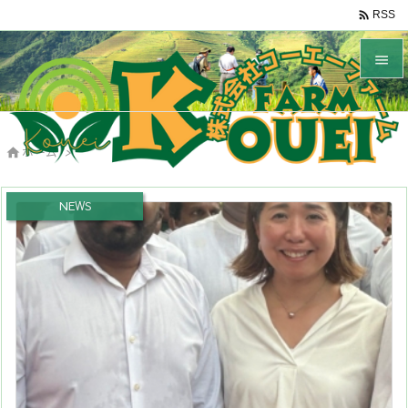

RSS


メニュ

ホーム
>

サイド

NEWS
前へ

次へ

検索