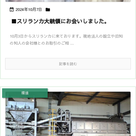
2024年10月7日


■スリランカ大統領にお会いしました。
10月3日からスリランカに来ております。現地法人の設立や旧知
の知人の会社様とのお取引のご相 ...
記事を読む
環境