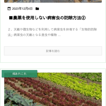
2023年12月4日


■農薬を使用しない病害虫の防除方法②
２、天敵や微生物などを利用して病害虫を抑制する「生物的防除
法」病害虫の天敵となる昆虫や植物 ...
記事を読む
畑あれこれ